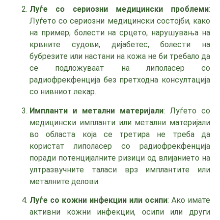
Луѓе со сериозни медицински проблеми
:
Луѓето со сериозни медицински состојби, како
на пример, болести на срцето, нарушувања на
крвните судови, дијабетес, болести на
бубрезите или настани на кожа не би требало да
се подложуваат на липоласер со
радиофрекфенција без претходна консултација
со нивниот лекар.
Импланти и метални материјали
: Луѓето со
медицински импланти или метални материјали
во областа која се третира не треба да
користат липоласер со радиофрекфенција
поради потенцијалните ризици од влијанието на
ултразвучните таласи врз имплантите или
металните делови.
Луѓе со кожни инфекции или осипи
: Ако имате
активни кожни инфекции, осипи или други