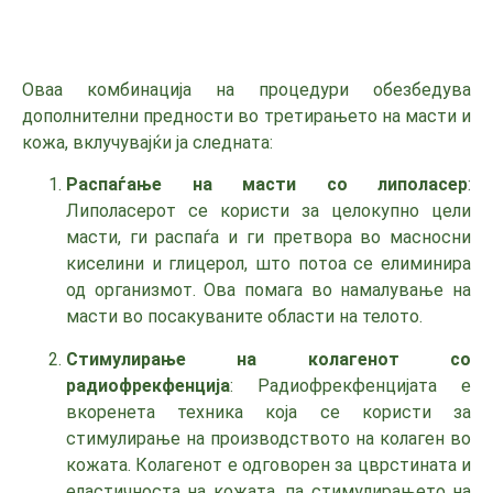
Оваа комбинација на процедури обезбедува
дополнителни предности во третирањето на масти и
кожа, вклучувајќи ја следната:
Распаѓање на масти со липоласер
:
Липоласерот се користи за целокупно цели
масти, ги распаѓа и ги претвора во масносни
киселини и глицерол, што потоа се елиминира
од организмот. Ова помага во намалување на
масти во посакуваните области на телото.
Стимулирање на колагенот со
радиофрекфенција
: Радиофрекфенцијата е
вкоренета техника која се користи за
стимулирање на производството на колаген во
кожата. Колагенот е одговорен за цврстината и
еластичноста на кожата, па стимулирањето на