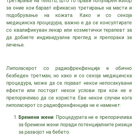
третирање на телото, што го прави популарен избор
за оние кои бараат ефикасно третирање на масти и
подобрување на кожата. Како и со секоја
медицинска процедура, важно е да се консултирате
со квалификуван лекар или козметички терапевт за
да добиете индивидуална преглед и препораки за
лечење.
Липоласерот со радиофрекфенција е обично
безбеден третман, но како и со секоја медицинска
процедура, може да се појават некои непосакувани
ефекти или постојат некои услови при кои не е
препорачливо да се користи. Еве некои случаи кога
липоласерот со радиофрекфенција не е наменет:
Бремени жени
: Процедурата не е препорачлива
за бремени жени поради потенцијалните ризици
за развојот на бебето.