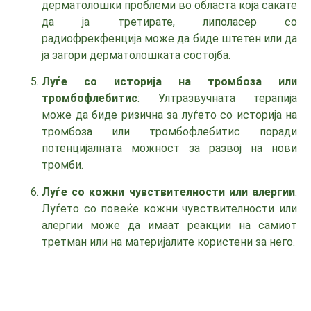
дерматолошки проблеми во областа која сакате
да ја третирате, липоласер со
радиофрекфенција може да биде штетен или да
ја загори дерматолошката состојба.
Луѓе со историја на тромбоза или
тромбофлебитис
: Ултразвучната терапија
може да биде ризична за луѓето со историја на
тромбоза или тромбофлебитис поради
потенцијалната можност за развој на нови
тромби.
Луѓе со кожни чувствителности или алергии
:
Луѓето со повеќе кожни чувствителности или
алергии може да имаат реакции на самиот
третман или на материјалите користени за него.