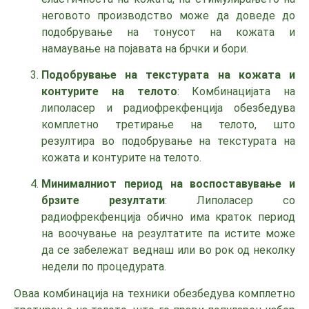
неговото производство може да доведе до
подобрување на тонусот на кожата и
намаување на појавата на брчки и бори.
Подобрување на текстурата на кожата и
контурите на телото
: Комбинацијата на
липоласер и радиофрекфенција обезбедува
комплетно третирање на телото, што
резултира во подобрување на текстурата на
кожата и контурите на телото.
Минималниот период на воспоставување и
брзите резултати
: Липоласер со
радиофрекфенција обично има краток период
на воочување на резултатите па истите може
да се забележат веднаш или во рок од неколку
недели по процедурата.
Оваа комбинација на техники обезбедува комплетно